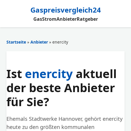
Gaspreisvergleich24
Gas
Strom
Anbieter
Ratgeber
Startseite
»
Anbieter
» enercity
Ist
enercity
aktuell
der beste Anbieter
für Sie?
Ehemals Stadtwerke Hannover, gehört enercity
heute zu den größten kommunalen