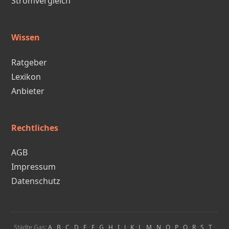
Stromvergleich
Wissen
Ratgeber
Lexikon
Anbieter
Rechtliches
AGB
Impressum
Datenschutz
Städte Gas:
A
·
B
·
C
·
D
·
E
·
F
·
G
·
H
·
I
·
J
·
K
·
L
·
M
·
N
·
O
·
P
·
Q
·
R
·
S
·
T
·