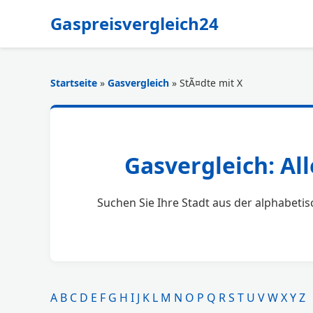
Gaspreisvergleich24
Startseite
»
Gasvergleich
» StÃ¤dte mit X
Gasvergleich: Al
Suchen Sie Ihre Stadt aus der alphabetis
A
B
C
D
E
F
G
H
I
J
K
L
M
N
O
P
Q
R
S
T
U
V
W
X
Y
Z