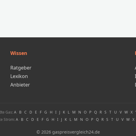
Wissen
Ratgeber
Lexikon
Anbieter
dte Gas:
A
·
B
·
C
·
D
·
E
·
F
·
G
·
H
·
I
·
J
·
K
·
L
·
M
·
N
·
O
·
P
·
Q
·
R
·
S
·
T
·
U
·
V
·
W
·
X
·
te Strom:
A
·
B
·
C
·
D
·
E
·
F
·
G
·
H
·
I
·
J
·
K
·
L
·
M
·
N
·
O
·
P
·
Q
·
R
·
S
·
T
·
U
·
V
·
W
·
X
© 2026 gaspreisvergleich24.de