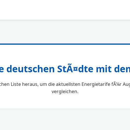
le deutschen StÃ¤dte mit d
chen Liste heraus, um die aktuellsten Energietarife fÃ¼r 
vergleichen.