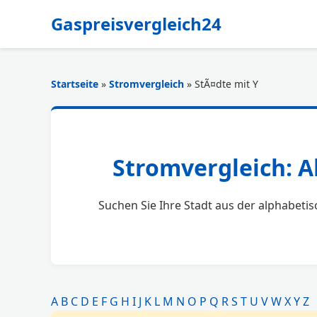
Gaspreisvergleich24
Startseite
»
Stromvergleich
» StÃ¤dte mit Y
Stromvergleich: A
Suchen Sie Ihre Stadt aus der alphabetis
A
B
C
D
E
F
G
H
I
J
K
L
M
N
O
P
Q
R
S
T
U
V
W
X
Y
Z