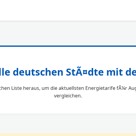
lle deutschen StÃ¤dte mit 
chen Liste heraus, um die aktuellsten Energietarife fÃ¼r 
vergleichen.