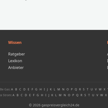
Wissen
Ratgeber
Lexikon
Anbieter
dte Gas:
A
·
B
·
C
·
D
·
E
·
F
·
G
·
H
·
I
·
J
·
K
·
L
·
M
·
N
·
O
·
P
·
Q
·
R
·
S
·
T
·
U
·
V
·
W
·
X
·
te Strom:
A
·
B
·
C
·
D
·
E
·
F
·
G
·
H
·
I
·
J
·
K
·
L
·
M
·
N
·
O
·
P
·
Q
·
R
·
S
·
T
·
U
·
V
·
W
·
X
© 2026 gaspreisvergleich24.de