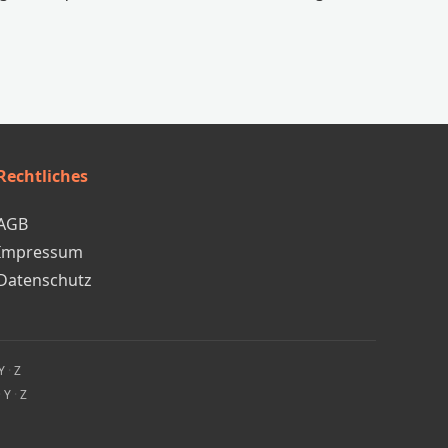
Rechtliches
AGB
Impressum
Datenschutz
Y
·
Z
·
Y
·
Z