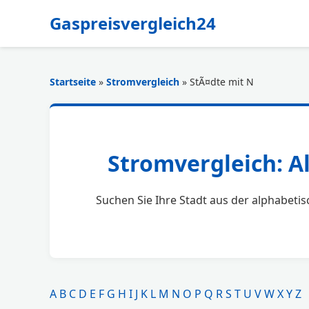
Gaspreisvergleich24
Startseite
»
Stromvergleich
» StÃ¤dte mit N
Stromvergleich: A
Suchen Sie Ihre Stadt aus der alphabetis
A
B
C
D
E
F
G
H
I
J
K
L
M
N
O
P
Q
R
S
T
U
V
W
X
Y
Z