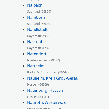
Nalbach
Saarland (66809)
Namborn
Saarland (66640)
Nandlstadt
Bayern (85405)
Nassenfels
Bayern (85128)
Natendorf
Niedersachsen (29587)
Nattheim
Baden-Württemberg (89564)
Nauheim, Kreis Groß-Gerau
Hessen (64569)
Naumburg, Hessen
Hessen (34311)
Nauroth, Westerwald
Rheinland-Pfalz (57583)