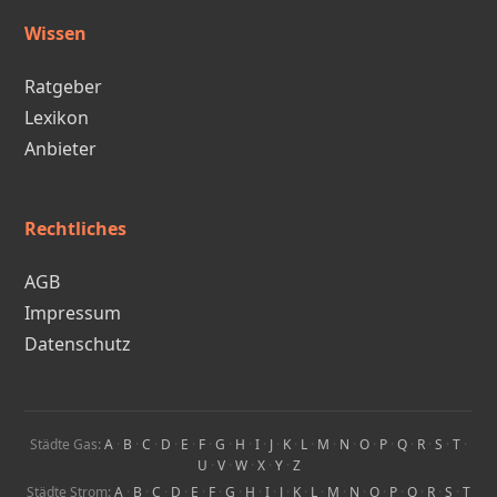
Wissen
Ratgeber
Lexikon
Anbieter
Rechtliches
AGB
Impressum
Datenschutz
Städte Gas:
A
·
B
·
C
·
D
·
E
·
F
·
G
·
H
·
I
·
J
·
K
·
L
·
M
·
N
·
O
·
P
·
Q
·
R
·
S
·
T
·
U
·
V
·
W
·
X
·
Y
·
Z
Städte Strom:
A
·
B
·
C
·
D
·
E
·
F
·
G
·
H
·
I
·
J
·
K
·
L
·
M
·
N
·
O
·
P
·
Q
·
R
·
S
·
T