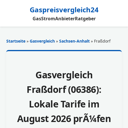
Gaspreisvergleich24
Gas
Strom
Anbieter
Ratgeber
Startseite
»
Gasvergleich
»
Sachsen-Anhalt
» Fraßdorf
Gasvergleich
Fraßdorf (06386):
Lokale Tarife im
August 2026 prÃ¼fen