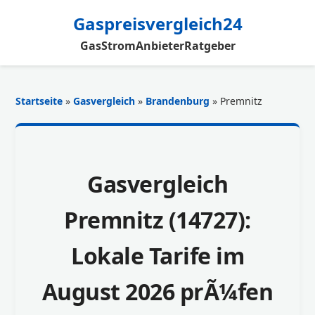
Gaspreisvergleich24
Gas
Strom
Anbieter
Ratgeber
Startseite
»
Gasvergleich
»
Brandenburg
» Premnitz
Gasvergleich
Premnitz (14727):
Lokale Tarife im
August 2026 prÃ¼fen