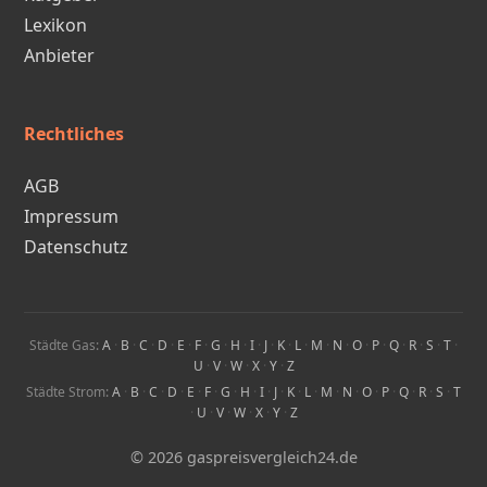
Lexikon
Anbieter
Rechtliches
AGB
Impressum
Datenschutz
Städte Gas:
A
·
B
·
C
·
D
·
E
·
F
·
G
·
H
·
I
·
J
·
K
·
L
·
M
·
N
·
O
·
P
·
Q
·
R
·
S
·
T
·
U
·
V
·
W
·
X
·
Y
·
Z
Städte Strom:
A
·
B
·
C
·
D
·
E
·
F
·
G
·
H
·
I
·
J
·
K
·
L
·
M
·
N
·
O
·
P
·
Q
·
R
·
S
·
T
·
U
·
V
·
W
·
X
·
Y
·
Z
© 2026 gaspreisvergleich24.de