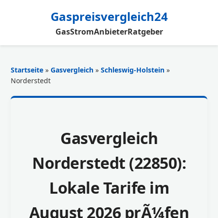
Gaspreisvergleich24
Gas
Strom
Anbieter
Ratgeber
Startseite
»
Gasvergleich
»
Schleswig-Holstein
»
Norderstedt
Gasvergleich
Norderstedt (22850):
Lokale Tarife im
August 2026 prÃ¼fen