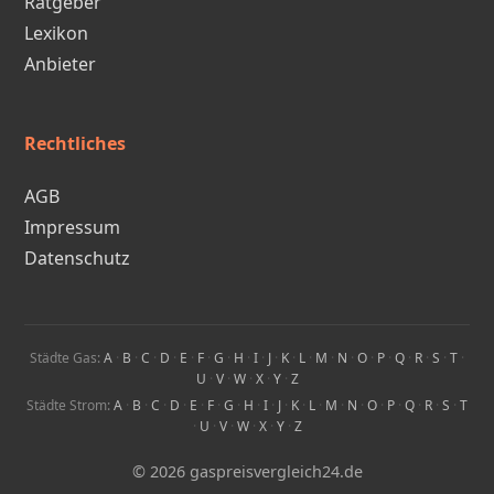
Ratgeber
Lexikon
Anbieter
Rechtliches
AGB
Impressum
Datenschutz
Städte Gas:
A
·
B
·
C
·
D
·
E
·
F
·
G
·
H
·
I
·
J
·
K
·
L
·
M
·
N
·
O
·
P
·
Q
·
R
·
S
·
T
·
U
·
V
·
W
·
X
·
Y
·
Z
Städte Strom:
A
·
B
·
C
·
D
·
E
·
F
·
G
·
H
·
I
·
J
·
K
·
L
·
M
·
N
·
O
·
P
·
Q
·
R
·
S
·
T
·
U
·
V
·
W
·
X
·
Y
·
Z
© 2026 gaspreisvergleich24.de