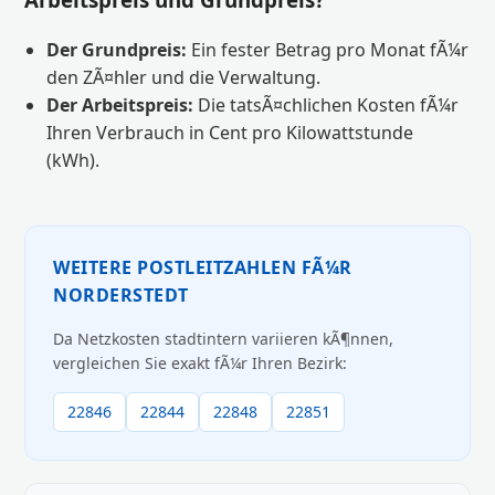
Der Grundpreis:
Ein fester Betrag pro Monat fÃ¼r
den ZÃ¤hler und die Verwaltung.
Der Arbeitspreis:
Die tatsÃ¤chlichen Kosten fÃ¼r
Ihren Verbrauch in Cent pro Kilowattstunde
(kWh).
WEITERE POSTLEITZAHLEN FÃ¼R
NORDERSTEDT
Da Netzkosten stadtintern variieren kÃ¶nnen,
vergleichen Sie exakt fÃ¼r Ihren Bezirk:
22846
22844
22848
22851