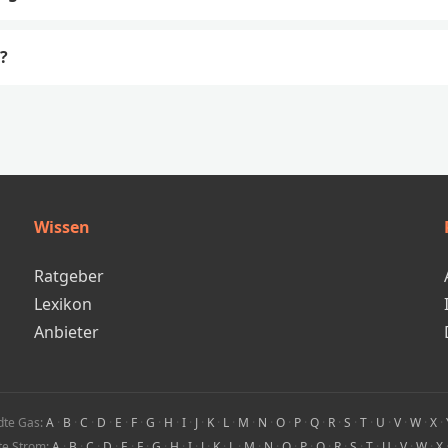
?
Wissen
Ratgeber
Lexikon
Anbieter
dte Gas:
A
·
B
·
C
·
D
·
E
·
F
·
G
·
H
·
I
·
J
·
K
·
L
·
M
·
N
·
O
·
P
·
Q
·
R
·
S
·
T
·
U
·
V
·
W
·
X
·
te Strom:
A
·
B
·
C
·
D
·
E
·
F
·
G
·
H
·
I
·
J
·
K
·
L
·
M
·
N
·
O
·
P
·
Q
·
R
·
S
·
T
·
U
·
V
·
W
·
X