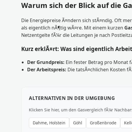
Warum sich der Blick auf die G
Die Energiepreise Ã¤ndern sich stÃ¤ndig. Oft mer
als eigentlich nÃ¶tig wÃ¤re. Mit einem kurzen
Gas
Netzentgelte fÃ¼r die Leitungen je nach Postleitz
Kurz erklÃ¤rt: Was sind eigentlich Arbei
Der Grundpreis:
Ein fester Betrag pro Monat 
Der Arbeitspreis:
Die tatsÃ¤chlichen Kosten fÃ
ALTERNATIVEN IN DER UMGEBUNG
Klicken Sie hier, um den Gasvergleich fÃ¼r Nachbar
Dahme, Holstein
Göhl
Großenbrode
Kel