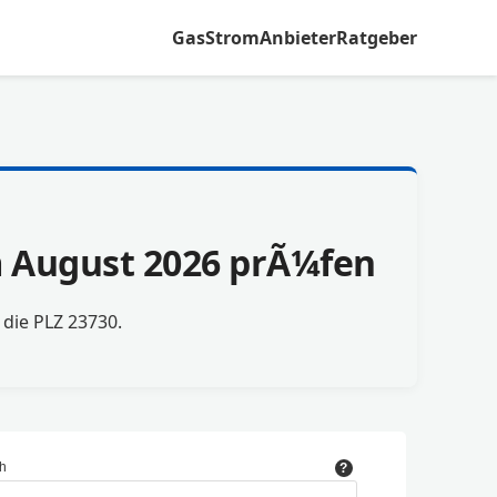
Gas
Strom
Anbieter
Ratgeber
im August 2026 prÃ¼fen
r die PLZ 23730.