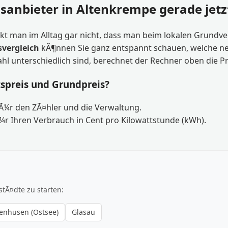
asanbieter in Altenkrempe gerade jetz
kt man im Alltag gar nicht, dass man beim lokalen Grundve
vergleich
kÃ¶nnen Sie ganz entspannt schauen, welche neue
ahl unterschiedlich sind, berechnet der Rechner oben die P
tspreis und Grundpreis?
fÃ¼r den ZÃ¤hler und die Verwaltung.
¼r Ihren Verbrauch in Cent pro Kilowattstunde (kWh).
stÃ¤dte zu starten:
lenhusen (Ostsee)
Glasau