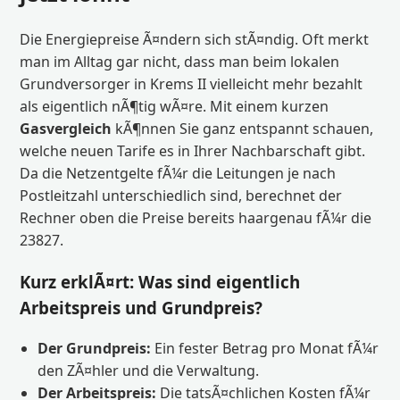
Die Energiepreise Ã¤ndern sich stÃ¤ndig. Oft merkt
man im Alltag gar nicht, dass man beim lokalen
Grundversorger in Krems II vielleicht mehr bezahlt
als eigentlich nÃ¶tig wÃ¤re. Mit einem kurzen
Gasvergleich
kÃ¶nnen Sie ganz entspannt schauen,
welche neuen Tarife es in Ihrer Nachbarschaft gibt.
Da die Netzentgelte fÃ¼r die Leitungen je nach
Postleitzahl unterschiedlich sind, berechnet der
Rechner oben die Preise bereits haargenau fÃ¼r die
23827.
Kurz erklÃ¤rt: Was sind eigentlich
Arbeitspreis und Grundpreis?
Der Grundpreis:
Ein fester Betrag pro Monat fÃ¼r
den ZÃ¤hler und die Verwaltung.
Der Arbeitspreis:
Die tatsÃ¤chlichen Kosten fÃ¼r