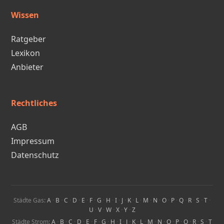
Wissen
Ratgeber
Lexikon
Anbieter
Rechtliches
AGB
Impressum
Datenschutz
Städte Gas:
A
·
B
·
C
·
D
·
E
·
F
·
G
·
H
·
I
·
J
·
K
·
L
·
M
·
N
·
O
·
P
·
Q
·
R
·
S
·
T
·
U
·
V
·
W
·
X
·
Y
·
Z
Städte Strom:
A
·
B
·
C
·
D
·
E
·
F
·
G
·
H
·
I
·
J
·
K
·
L
·
M
·
N
·
O
·
P
·
Q
·
R
·
S
·
T