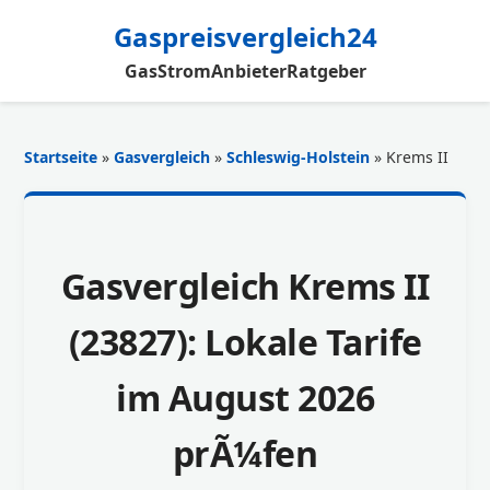
Gaspreisvergleich24
Gas
Strom
Anbieter
Ratgeber
Startseite
»
Gasvergleich
»
Schleswig-Holstein
» Krems II
Gasvergleich Krems II
(23827): Lokale Tarife
im August 2026
prÃ¼fen