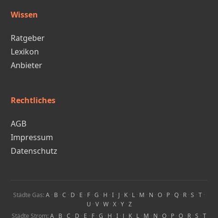
Wissen
Ratgeber
Lexikon
Anbieter
Rechtliches
AGB
Impressum
Datenschutz
Städte Gas:
A
·
B
·
C
·
D
·
E
·
F
·
G
·
H
·
I
·
J
·
K
·
L
·
M
·
N
·
O
·
P
·
Q
·
R
·
S
·
T
·
U
·
V
·
W
·
X
·
Y
·
Z
Städte Strom:
A
·
B
·
C
·
D
·
E
·
F
·
G
·
H
·
I
·
J
·
K
·
L
·
M
·
N
·
O
·
P
·
Q
·
R
·
S
·
T