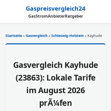
Gaspreisvergleich24
Gas
Strom
Anbieter
Ratgeber
Startseite
»
Gasvergleich
»
Schleswig-Holstein
» Kayhude
Gasvergleich Kayhude
(23863): Lokale Tarife
im August 2026
prÃ¼fen