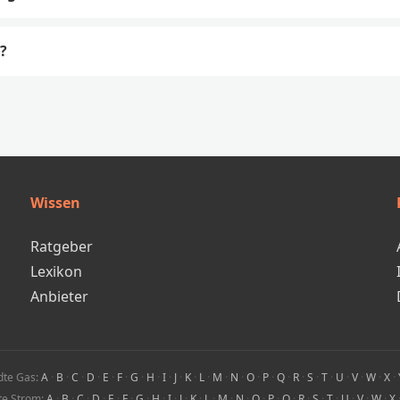
?
Wissen
Ratgeber
Lexikon
Anbieter
dte Gas:
A
·
B
·
C
·
D
·
E
·
F
·
G
·
H
·
I
·
J
·
K
·
L
·
M
·
N
·
O
·
P
·
Q
·
R
·
S
·
T
·
U
·
V
·
W
·
X
·
te Strom:
A
·
B
·
C
·
D
·
E
·
F
·
G
·
H
·
I
·
J
·
K
·
L
·
M
·
N
·
O
·
P
·
Q
·
R
·
S
·
T
·
U
·
V
·
W
·
X