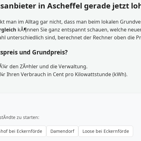
sanbieter in Ascheffel gerade jetzt lo
t man im Alltag gar nicht, dass man beim lokalen Grundvers
rgleich
kÃ¶nnen Sie ganz entspannt schauen, welche neuen T
ahl unterschiedlich sind, berechnet der Rechner oben die P
tspreis und Grundpreis?
fÃ¼r den ZÃ¤hler und die Verwaltung.
¼r Ihren Verbrauch in Cent pro Kilowattstunde (kWh).
stÃ¤dte zu starten:
nhof bei Eckernförde
Damendorf
Loose bei Eckernförde