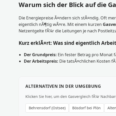
Warum sich der Blick auf die Ga
Die Energiepreise Ã¤ndern sich stÃ¤ndig. Oft merk
eigentlich nÃ¶tig wÃ¤re. Mit einem kurzen
Gasve
Netzentgelte fÃ¼r die Leitungen je nach Postleitz
Kurz erklÃ¤rt: Was sind eigentlich Arbei
Der Grundpreis:
Ein fester Betrag pro Monat 
Der Arbeitspreis:
Die tatsÃ¤chlichen Kosten fÃ
ALTERNATIVEN IN DER UMGEBUNG
Klicken Sie hier, um den Gasvergleich fÃ¼r Nachbar
Behrensdorf (Ostsee)
Bösdorf bei Plön
Alte