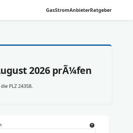
Gas
Strom
Anbieter
Ratgeber
 August 2026 prÃ¼fen
r die PLZ 24358.