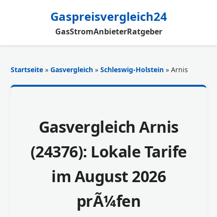
Gaspreisvergleich24
Gas
Strom
Anbieter
Ratgeber
Startseite
»
Gasvergleich
»
Schleswig-Holstein
» Arnis
Gasvergleich Arnis
(24376): Lokale Tarife
im August 2026
prÃ¼fen