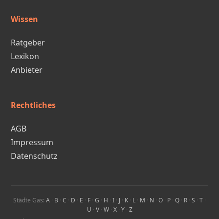
Wissen
Ratgeber
Lexikon
Anbieter
Rechtliches
AGB
Impressum
Datenschutz
Städte Gas:
A
·
B
·
C
·
D
·
E
·
F
·
G
·
H
·
I
·
J
·
K
·
L
·
M
·
N
·
O
·
P
·
Q
·
R
·
S
·
T
·
U
·
V
·
W
·
X
·
Y
·
Z