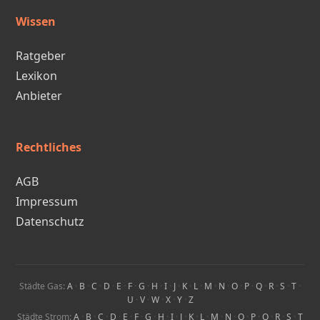
Wissen
Ratgeber
Lexikon
Anbieter
Rechtliches
AGB
Impressum
Datenschutz
Städte Gas:
A
·
B
·
C
·
D
·
E
·
F
·
G
·
H
·
I
·
J
·
K
·
L
·
M
·
N
·
O
·
P
·
Q
·
R
·
S
·
T
·
U
·
V
·
W
·
X
·
Y
·
Z
Städte Strom:
A
·
B
·
C
·
D
·
E
·
F
·
G
·
H
·
I
·
J
·
K
·
L
·
M
·
N
·
O
·
P
·
Q
·
R
·
S
·
T