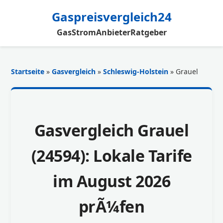
Gaspreisvergleich24
Gas
Strom
Anbieter
Ratgeber
Startseite
»
Gasvergleich
»
Schleswig-Holstein
» Grauel
Gasvergleich Grauel
(24594): Lokale Tarife
im August 2026
prÃ¼fen