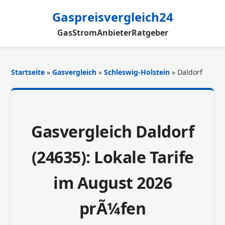
Gaspreisvergleich24
Gas
Strom
Anbieter
Ratgeber
Startseite
»
Gasvergleich
»
Schleswig-Holstein
» Daldorf
Gasvergleich Daldorf
(24635): Lokale Tarife
im August 2026
prÃ¼fen