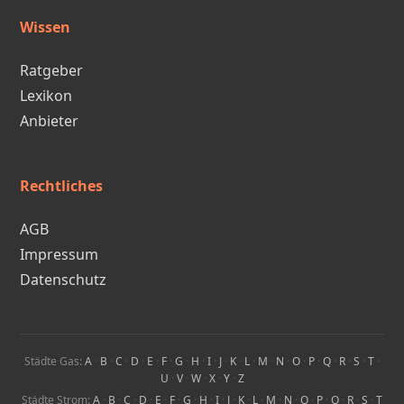
Wissen
Ratgeber
Lexikon
Anbieter
Rechtliches
AGB
Impressum
Datenschutz
Städte Gas:
A
·
B
·
C
·
D
·
E
·
F
·
G
·
H
·
I
·
J
·
K
·
L
·
M
·
N
·
O
·
P
·
Q
·
R
·
S
·
T
·
U
·
V
·
W
·
X
·
Y
·
Z
Städte Strom:
A
·
B
·
C
·
D
·
E
·
F
·
G
·
H
·
I
·
J
·
K
·
L
·
M
·
N
·
O
·
P
·
Q
·
R
·
S
·
T