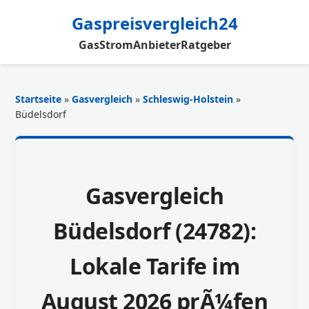
Gaspreisvergleich24
Gas
Strom
Anbieter
Ratgeber
Startseite
»
Gasvergleich
»
Schleswig-Holstein
»
Büdelsdorf
Gasvergleich
Büdelsdorf (24782):
Lokale Tarife im
August 2026 prÃ¼fen