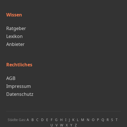
Wissen
Ratgeber
Lexikon
Anbieter
Rechtliches
AGB
Impressum
Datenschutz
Städte Gas:
A
·
B
·
C
·
D
·
E
·
F
·
G
·
H
·
I
·
J
·
K
·
L
·
M
·
N
·
O
·
P
·
Q
·
R
·
S
·
T
·
U
·
V
·
W
·
X
·
Y
·
Z