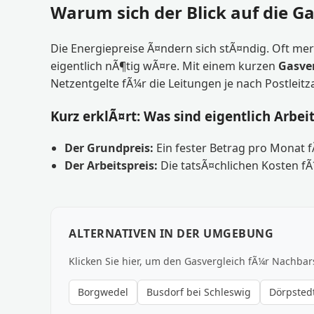
Warum sich der Blick auf die Ga
Die Energiepreise Ã¤ndern sich stÃ¤ndig. Oft mer
eigentlich nÃ¶tig wÃ¤re. Mit einem kurzen
Gasve
Netzentgelte fÃ¼r die Leitungen je nach Postleitz
Kurz erklÃ¤rt: Was sind eigentlich Arbei
Der Grundpreis:
Ein fester Betrag pro Monat 
Der Arbeitspreis:
Die tatsÃ¤chlichen Kosten fÃ
ALTERNATIVEN IN DER UMGEBUNG
Klicken Sie hier, um den Gasvergleich fÃ¼r Nachbar
Borgwedel
Busdorf bei Schleswig
Dörpstedt