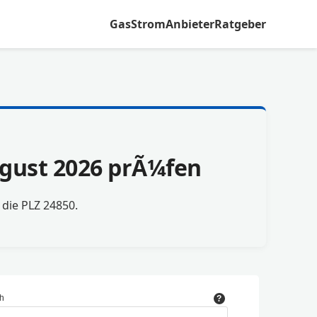
Gas
Strom
Anbieter
Ratgeber
ugust 2026 prÃ¼fen
r die PLZ 24850.