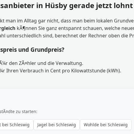
sanbieter in Hüsby gerade jetzt lohnt
kt man im Alltag gar nicht, dass man beim lokalen Grundver
rgleich
kÃ¶nnen Sie ganz entspannt schauen, welche neuen T
ahl unterschiedlich sind, berechnet der Rechner oben die P
tspreis und Grundpreis?
fÃ¼r den ZÃ¤hler und die Verwaltung.
¼r Ihren Verbrauch in Cent pro Kilowattstunde (kWh).
stÃ¤dte zu starten:
 bei Schleswig
Jagel bei Schleswig
Wohlde bei Schleswig