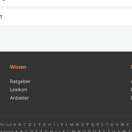
?
Wissen
Ratgeber
Lexikon
Anbieter
dte Gas:
A
·
B
·
C
·
D
·
E
·
F
·
G
·
H
·
I
·
J
·
K
·
L
·
M
·
N
·
O
·
P
·
Q
·
R
·
S
·
T
·
U
·
V
·
W
·
X
·
te Strom:
A
·
B
·
C
·
D
·
E
·
F
·
G
·
H
·
I
·
J
·
K
·
L
·
M
·
N
·
O
·
P
·
Q
·
R
·
S
·
T
·
U
·
V
·
W
·
X