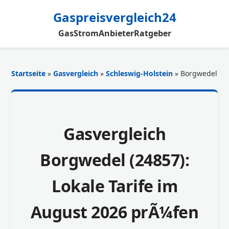
Gaspreisvergleich24
Gas
Strom
Anbieter
Ratgeber
Startseite
»
Gasvergleich
»
Schleswig-Holstein
» Borgwedel
Gasvergleich
Borgwedel (24857):
Lokale Tarife im
August 2026 prÃ¼fen