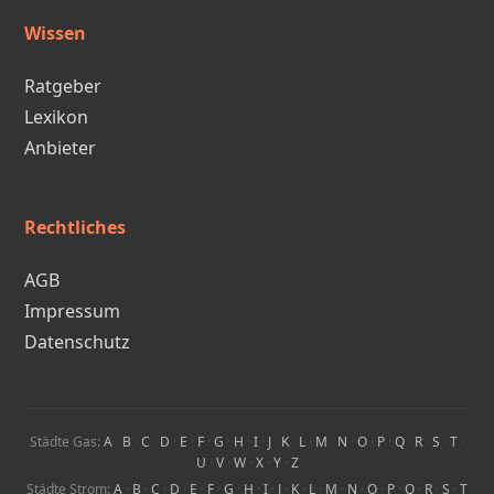
Wissen
Ratgeber
Lexikon
Anbieter
Rechtliches
AGB
Impressum
Datenschutz
Städte Gas:
A
·
B
·
C
·
D
·
E
·
F
·
G
·
H
·
I
·
J
·
K
·
L
·
M
·
N
·
O
·
P
·
Q
·
R
·
S
·
T
·
U
·
V
·
W
·
X
·
Y
·
Z
Städte Strom:
A
·
B
·
C
·
D
·
E
·
F
·
G
·
H
·
I
·
J
·
K
·
L
·
M
·
N
·
O
·
P
·
Q
·
R
·
S
·
T