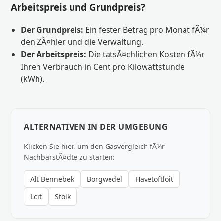
Arbeitspreis und Grundpreis?
Der Grundpreis:
Ein fester Betrag pro Monat fÃ¼r
den ZÃ¤hler und die Verwaltung.
Der Arbeitspreis:
Die tatsÃ¤chlichen Kosten fÃ¼r
Ihren Verbrauch in Cent pro Kilowattstunde
(kWh).
ALTERNATIVEN IN DER UMGEBUNG
Klicken Sie hier, um den Gasvergleich fÃ¼r
NachbarstÃ¤dte zu starten:
Alt Bennebek
Borgwedel
Havetoftloit
Loit
Stolk