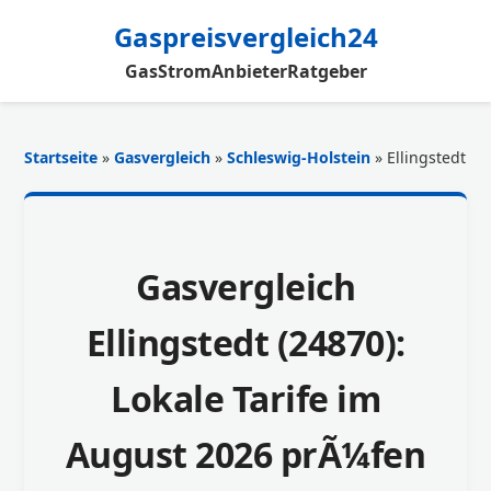
Gaspreisvergleich24
Gas
Strom
Anbieter
Ratgeber
Startseite
»
Gasvergleich
»
Schleswig-Holstein
» Ellingstedt
Gasvergleich
Ellingstedt (24870):
Lokale Tarife im
August 2026 prÃ¼fen