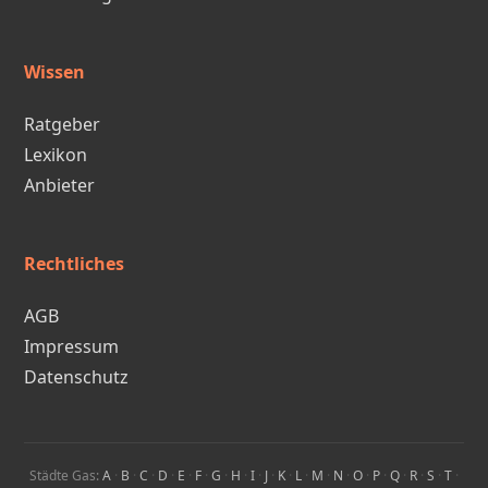
Wissen
Ratgeber
Lexikon
Anbieter
Rechtliches
AGB
Impressum
Datenschutz
Städte Gas:
A
·
B
·
C
·
D
·
E
·
F
·
G
·
H
·
I
·
J
·
K
·
L
·
M
·
N
·
O
·
P
·
Q
·
R
·
S
·
T
·