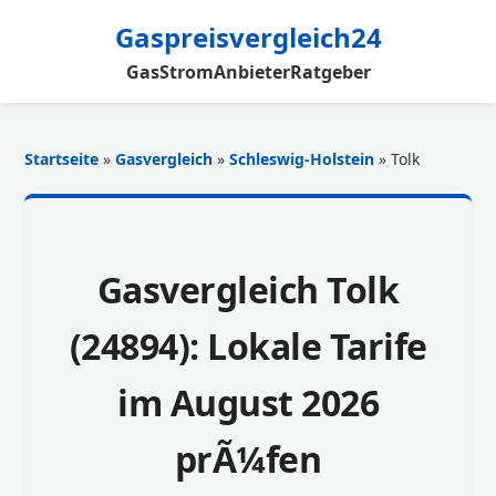
Gaspreisvergleich24
Gas
Strom
Anbieter
Ratgeber
Startseite
»
Gasvergleich
»
Schleswig-Holstein
» Tolk
Gasvergleich Tolk
(24894): Lokale Tarife
im August 2026
prÃ¼fen