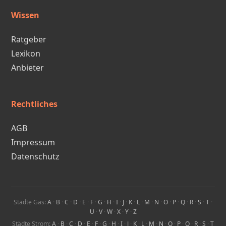
Wissen
Ratgeber
Lexikon
Anbieter
Rechtliches
AGB
Impressum
Datenschutz
Städte Gas:
A
·
B
·
C
·
D
·
E
·
F
·
G
·
H
·
I
·
J
·
K
·
L
·
M
·
N
·
O
·
P
·
Q
·
R
·
S
·
T
·
U
·
V
·
W
·
X
·
Y
·
Z
Städte Strom:
A
·
B
·
C
·
D
·
E
·
F
·
G
·
H
·
I
·
J
·
K
·
L
·
M
·
N
·
O
·
P
·
Q
·
R
·
S
·
T