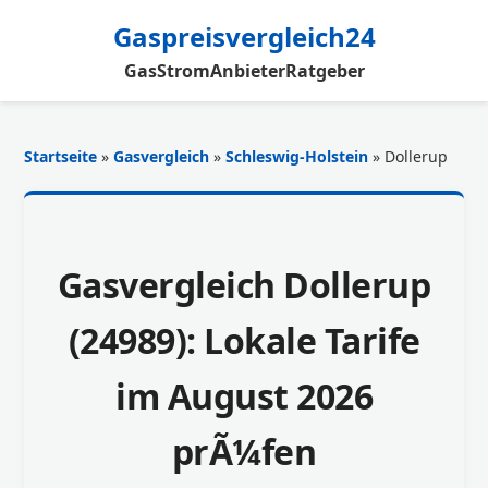
Gaspreisvergleich24
Gas
Strom
Anbieter
Ratgeber
Startseite
»
Gasvergleich
»
Schleswig-Holstein
» Dollerup
Gasvergleich Dollerup
(24989): Lokale Tarife
im August 2026
prÃ¼fen