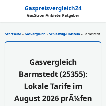
Gaspreisvergleich24
Gas
Strom
Anbieter
Ratgeber
Startseite
»
Gasvergleich
»
Schleswig-Holstein
» Barmstedt
Gasvergleich
Barmstedt (25355):
Lokale Tarife im
August 2026 prÃ¼fen