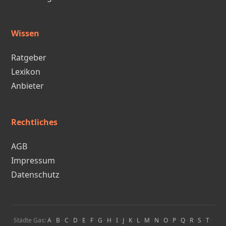
Wissen
Ratgeber
Lexikon
Anbieter
Rechtliches
AGB
Impressum
Datenschutz
Städte Gas:
A
·
B
·
C
·
D
·
E
·
F
·
G
·
H
·
I
·
J
·
K
·
L
·
M
·
N
·
O
·
P
·
Q
·
R
·
S
·
T
·