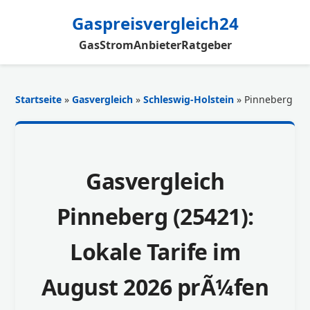
Gaspreisvergleich24
Gas
Strom
Anbieter
Ratgeber
Startseite
»
Gasvergleich
»
Schleswig-Holstein
» Pinneberg
Gasvergleich
Pinneberg (25421):
Lokale Tarife im
August 2026 prÃ¼fen