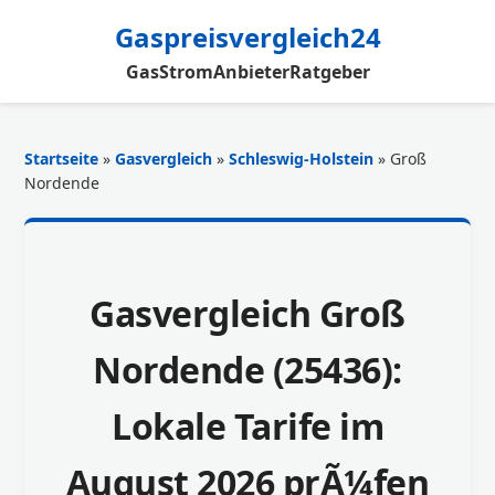
Gaspreisvergleich24
Gas
Strom
Anbieter
Ratgeber
Startseite
»
Gasvergleich
»
Schleswig-Holstein
» Groß
Nordende
Gasvergleich Groß
Nordende (25436):
Lokale Tarife im
August 2026 prÃ¼fen