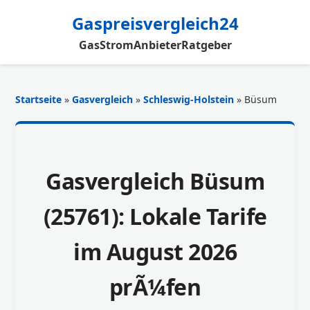
Gaspreisvergleich24
Gas
Strom
Anbieter
Ratgeber
Startseite
»
Gasvergleich
»
Schleswig-Holstein
» Büsum
Gasvergleich Büsum
(25761): Lokale Tarife
im August 2026
prÃ¼fen