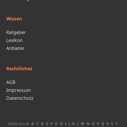
Wissen
Ratgeber
Lexikon
Anbieter
Rechtliches
AGB
Impressum
Datenschutz
Städte Gas:
A
·
B
·
C
·
D
·
E
·
F
·
G
·
H
·
I
·
J
·
K
·
L
·
M
·
N
·
O
·
P
·
Q
·
R
·
S
·
T
·