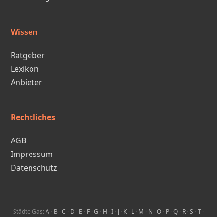
Wissen
Ratgeber
Lexikon
Anbieter
Rechtliches
AGB
Impressum
Datenschutz
Städte Gas:
A
·
B
·
C
·
D
·
E
·
F
·
G
·
H
·
I
·
J
·
K
·
L
·
M
·
N
·
O
·
P
·
Q
·
R
·
S
·
T
·