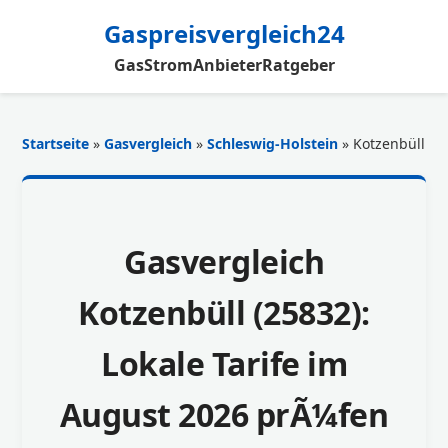
Gaspreisvergleich24
Gas
Strom
Anbieter
Ratgeber
Startseite
»
Gasvergleich
»
Schleswig-Holstein
» Kotzenbüll
Gasvergleich
Kotzenbüll (25832):
Lokale Tarife im
August 2026 prÃ¼fen