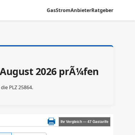
Gas
Strom
Anbieter
Ratgeber
m August 2026 prÃ¼fen
r die PLZ 25864.