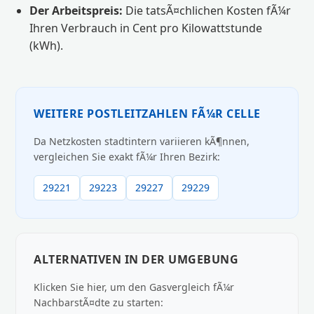
Der Arbeitspreis:
Die tatsÃ¤chlichen Kosten fÃ¼r
Ihren Verbrauch in Cent pro Kilowattstunde
(kWh).
WEITERE POSTLEITZAHLEN FÃ¼R CELLE
Da Netzkosten stadtintern variieren kÃ¶nnen,
vergleichen Sie exakt fÃ¼r Ihren Bezirk:
29221
29223
29227
29229
ALTERNATIVEN IN DER UMGEBUNG
Klicken Sie hier, um den Gasvergleich fÃ¼r
NachbarstÃ¤dte zu starten: