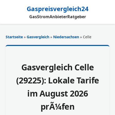
Gaspreisvergleich24
Gas
Strom
Anbieter
Ratgeber
Startseite
»
Gasvergleich
»
Niedersachsen
» Celle
Gasvergleich Celle
(29225): Lokale Tarife
im August 2026
prÃ¼fen