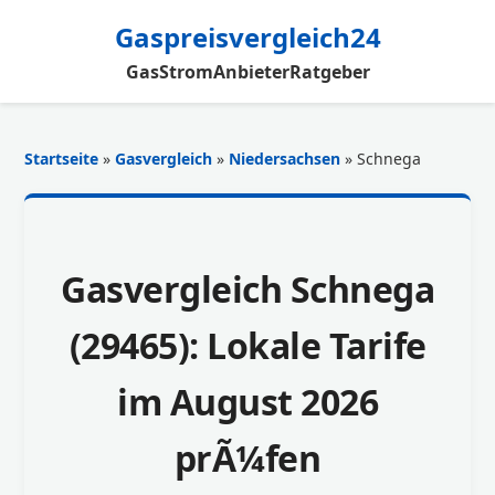
Gaspreisvergleich24
Gas
Strom
Anbieter
Ratgeber
Startseite
»
Gasvergleich
»
Niedersachsen
» Schnega
Gasvergleich Schnega
(29465): Lokale Tarife
im August 2026
prÃ¼fen