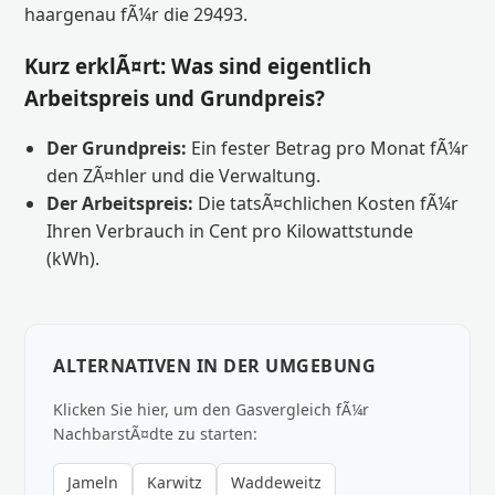
haargenau fÃ¼r die 29493.
Kurz erklÃ¤rt: Was sind eigentlich
Arbeitspreis und Grundpreis?
Der Grundpreis:
Ein fester Betrag pro Monat fÃ¼r
den ZÃ¤hler und die Verwaltung.
Der Arbeitspreis:
Die tatsÃ¤chlichen Kosten fÃ¼r
Ihren Verbrauch in Cent pro Kilowattstunde
(kWh).
ALTERNATIVEN IN DER UMGEBUNG
Klicken Sie hier, um den Gasvergleich fÃ¼r
NachbarstÃ¤dte zu starten:
Jameln
Karwitz
Waddeweitz