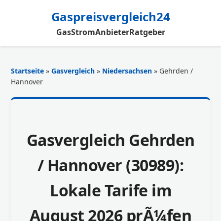
Gaspreisvergleich24
Gas
Strom
Anbieter
Ratgeber
Startseite
»
Gasvergleich
»
Niedersachsen
» Gehrden /
Hannover
Gasvergleich Gehrden
/ Hannover (30989):
Lokale Tarife im
August 2026 prÃ¼fen