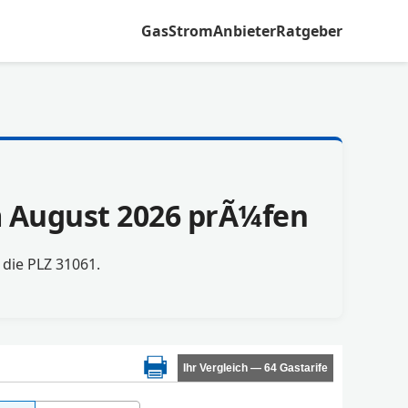
Gas
Strom
Anbieter
Ratgeber
im August 2026 prÃ¼fen
r die PLZ 31061.