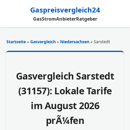
Gaspreisvergleich24
Gas
Strom
Anbieter
Ratgeber
Startseite
»
Gasvergleich
»
Niedersachsen
» Sarstedt
Gasvergleich Sarstedt
(31157): Lokale Tarife
im August 2026
prÃ¼fen