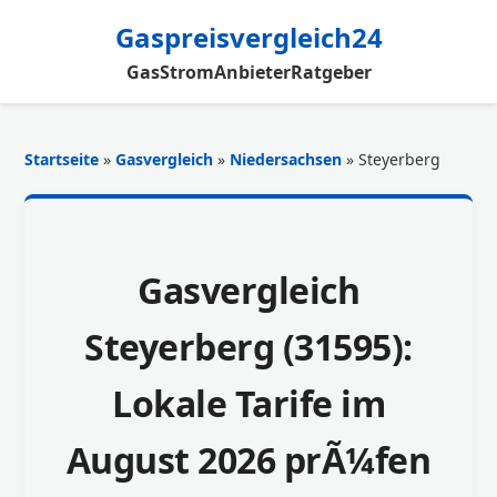
Gaspreisvergleich24
Gas
Strom
Anbieter
Ratgeber
Startseite
»
Gasvergleich
»
Niedersachsen
» Steyerberg
Gasvergleich
Steyerberg (31595):
Lokale Tarife im
August 2026 prÃ¼fen