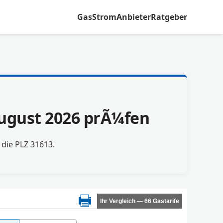
Gas
Strom
Anbieter
Ratgeber
August 2026 prÃ¼fen
r die PLZ 31613.