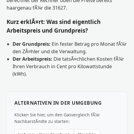
berechnet der Rechner oben die Preise bereits
haargenau fÃ¼r die 31627.
Kurz erklÃ¤rt: Was sind eigentlich
Arbeitspreis und Grundpreis?
Der Grundpreis:
Ein fester Betrag pro Monat fÃ¼r
den ZÃ¤hler und die Verwaltung.
Der Arbeitspreis:
Die tatsÃ¤chlichen Kosten fÃ¼r
Ihren Verbrauch in Cent pro Kilowattstunde
(kWh).
ALTERNATIVEN IN DER UMGEBUNG
Klicken Sie hier, um den Gasvergleich fÃ¼r
NachbarstÃ¤dte zu starten: