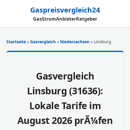
Gaspreisvergleich24
Gas
Strom
Anbieter
Ratgeber
Startseite
»
Gasvergleich
»
Niedersachsen
» Linsburg
Gasvergleich
Linsburg (31636):
Lokale Tarife im
August 2026 prÃ¼fen