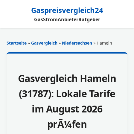
Gaspreisvergleich24
Gas
Strom
Anbieter
Ratgeber
Startseite
»
Gasvergleich
»
Niedersachsen
» Hameln
Gasvergleich Hameln
(31787): Lokale Tarife
im August 2026
prÃ¼fen