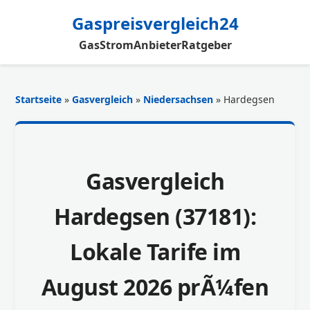
Gaspreisvergleich24
Gas
Strom
Anbieter
Ratgeber
Startseite
»
Gasvergleich
»
Niedersachsen
» Hardegsen
Gasvergleich
Hardegsen (37181):
Lokale Tarife im
August 2026 prÃ¼fen