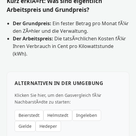
Kurz erklÃ¤rt: Was sind eigentlich
Arbeitspreis und Grundpreis?
Der Grundpreis:
Ein fester Betrag pro Monat fÃ¼r
den ZÃ¤hler und die Verwaltung.
Der Arbeitspreis:
Die tatsÃ¤chlichen Kosten fÃ¼r
Ihren Verbrauch in Cent pro Kilowattstunde
(kWh).
ALTERNATIVEN IN DER UMGEBUNG
Klicken Sie hier, um den Gasvergleich fÃ¼r
NachbarstÃ¤dte zu starten:
Beierstedt
Helmstedt
Ingeleben
Gielde
Hedeper