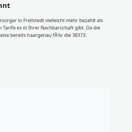
hnt
rger in Frellstedt vielleicht mehr bezahlt als
arife es in Ihrer Nachbarschaft gibt. Da die
reise bereits haargenau fÃ¼r die 38373.