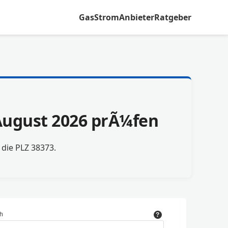
Gas
Strom
Anbieter
Ratgeber
m August 2026 prÃ¼fen
r die PLZ 38373.