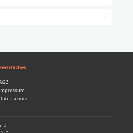
Rechtliches
AGB
Impressum
Datenschutz
Y
·
Z
·
Y
·
Z