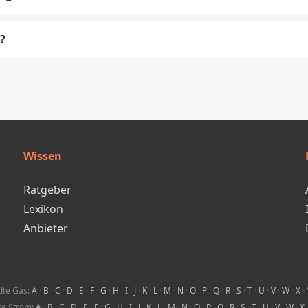
?
Wissen
Ratgeber
Lexikon
Anbieter
dte Gas:
A
·
B
·
C
·
D
·
E
·
F
·
G
·
H
·
I
·
J
·
K
·
L
·
M
·
N
·
O
·
P
·
Q
·
R
·
S
·
T
·
U
·
V
·
W
·
X
·
te Strom:
A
·
B
·
C
·
D
·
E
·
F
·
G
·
H
·
I
·
J
·
K
·
L
·
M
·
N
·
O
·
P
·
Q
·
R
·
S
·
T
·
U
·
V
·
W
·
X