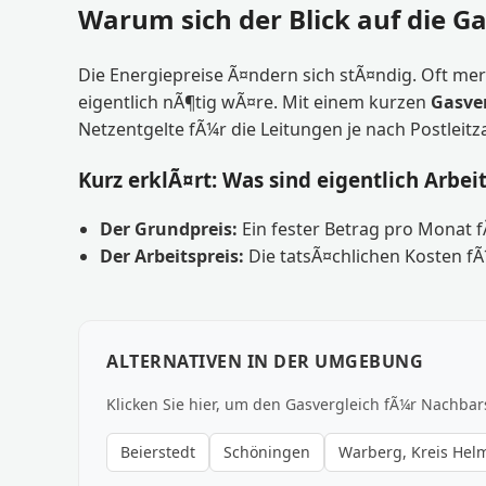
Warum sich der Blick auf die Ga
Die Energiepreise Ã¤ndern sich stÃ¤ndig. Oft merk
eigentlich nÃ¶tig wÃ¤re. Mit einem kurzen
Gasve
Netzentgelte fÃ¼r die Leitungen je nach Postleitz
Kurz erklÃ¤rt: Was sind eigentlich Arbei
Der Grundpreis:
Ein fester Betrag pro Monat 
Der Arbeitspreis:
Die tatsÃ¤chlichen Kosten fÃ
ALTERNATIVEN IN DER UMGEBUNG
Klicken Sie hier, um den Gasvergleich fÃ¼r Nachbar
Beierstedt
Schöningen
Warberg, Kreis Hel