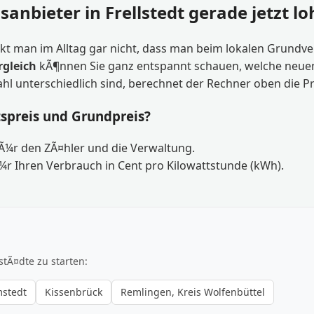
sanbieter in Frellstedt gerade jetzt lo
t man im Alltag gar nicht, dass man beim lokalen Grundverso
rgleich
kÃ¶nnen Sie ganz entspannt schauen, welche neuen T
ahl unterschiedlich sind, berechnet der Rechner oben die P
tspreis und Grundpreis?
fÃ¼r den ZÃ¤hler und die Verwaltung.
¼r Ihren Verbrauch in Cent pro Kilowattstunde (kWh).
stÃ¤dte zu starten:
mstedt
Kissenbrück
Remlingen, Kreis Wolfenbüttel