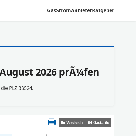
Gas
Strom
Anbieter
Ratgeber
m August 2026 prÃ¼fen
r die PLZ 38524.