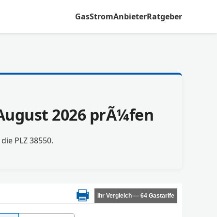
Gas
Strom
Anbieter
Ratgeber
m August 2026 prÃ¼fen
r die PLZ 38550.