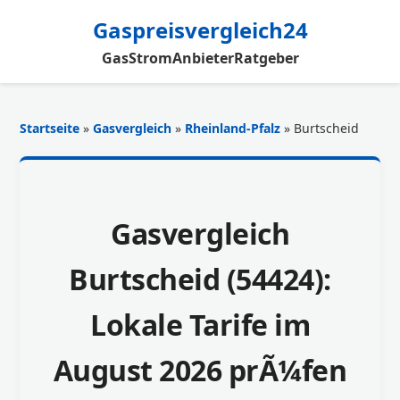
Gaspreisvergleich24
Gas
Strom
Anbieter
Ratgeber
Startseite
»
Gasvergleich
»
Rheinland-Pfalz
» Burtscheid
Gasvergleich
Burtscheid (54424):
Lokale Tarife im
August 2026 prÃ¼fen