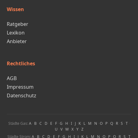
Wissen
Ratgeber
Lexikon
Anbieter
Rechtliches
AGB
Impressum
Datenschutz
Städte Gas:
A
·
B
·
C
·
D
·
E
·
F
·
G
·
H
·
I
·
J
·
K
·
L
·
M
·
N
·
O
·
P
·
Q
·
R
·
S
·
T
·
U
·
V
·
W
·
X
·
Y
·
Z
Städte Strom:
A
·
B
·
C
·
D
·
E
·
F
·
G
·
H
·
I
·
J
·
K
·
L
·
M
·
N
·
O
·
P
·
Q
·
R
·
S
·
T