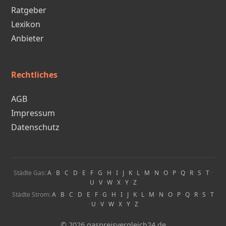
Ratgeber
Lexikon
Anbieter
Rechtliches
AGB
Impressum
Datenschutz
Städte Gas:
A
·
B
·
C
·
D
·
E
·
F
·
G
·
H
·
I
·
J
·
K
·
L
·
M
·
N
·
O
·
P
·
Q
·
R
·
S
·
T
·
U
·
V
·
W
·
X
·
Y
·
Z
Städte Strom:
A
·
B
·
C
·
D
·
E
·
F
·
G
·
H
·
I
·
J
·
K
·
L
·
M
·
N
·
O
·
P
·
Q
·
R
·
S
·
T
·
U
·
V
·
W
·
X
·
Y
·
Z
© 2026 gaspreisvergleich24.de