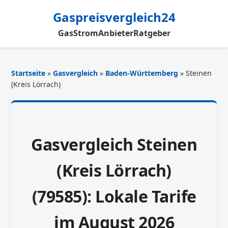
Gaspreisvergleich24
Gas
Strom
Anbieter
Ratgeber
Startseite
»
Gasvergleich
»
Baden-Württemberg
» Steinen
(Kreis Lörrach)
Gasvergleich Steinen
(Kreis Lörrach)
(79585): Lokale Tarife
im August 2026