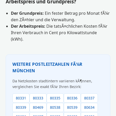
Arbeitspreis und Grundpreis?
Der Grundpreis:
Ein fester Betrag pro Monat fÃ¼r
den ZÃ¤hler und die Verwaltung.
Der Arbeitspreis:
Die tatsÃ¤chlichen Kosten fÃ¼r
Ihren Verbrauch in Cent pro Kilowattstunde
(kWh).
WEITERE POSTLEITZAHLEN FÃ¼R
MÜNCHEN
Da Netzkosten stadtintern variieren kÃ¶nnen,
vergleichen Sie exakt fÃ¼r Ihren Bezirk:
80331
80333
80335
80336
80337
80339
80469
80538
80539
80634