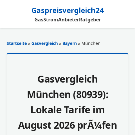
Gaspreisvergleich24
Gas
Strom
Anbieter
Ratgeber
Startseite
»
Gasvergleich
»
Bayern
» München
Gasvergleich
München (80939):
Lokale Tarife im
August 2026 prÃ¼fen