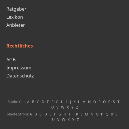
Ratgeber
Lexikon
Anbieter
Rechtliches
AGB
Impressum
Datenschutz
Städte Gas:
A
·
B
·
C
·
D
·
E
·
F
·
G
·
H
·
I
·
J
·
K
·
L
·
M
·
N
·
O
·
P
·
Q
·
R
·
S
·
T
·
U
·
V
·
W
·
X
·
Y
·
Z
Städte Strom:
A
·
B
·
C
·
D
·
E
·
F
·
G
·
H
·
I
·
J
·
K
·
L
·
M
·
N
·
O
·
P
·
Q
·
R
·
S
·
T
·
U
·
V
·
W
·
X
·
Y
·
Z