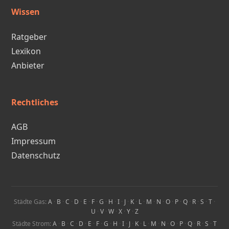
Wissen
Ratgeber
Lexikon
Anbieter
Rechtliches
AGB
Impressum
Datenschutz
Städte Gas:
A
·
B
·
C
·
D
·
E
·
F
·
G
·
H
·
I
·
J
·
K
·
L
·
M
·
N
·
O
·
P
·
Q
·
R
·
S
·
T
·
U
·
V
·
W
·
X
·
Y
·
Z
Städte Strom:
A
·
B
·
C
·
D
·
E
·
F
·
G
·
H
·
I
·
J
·
K
·
L
·
M
·
N
·
O
·
P
·
Q
·
R
·
S
·
T